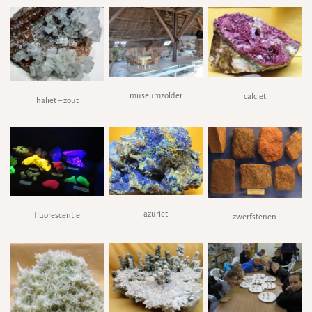
museumzolder
calciet
haliet – zout
azuriet
fluorescentie
zwerfstenen