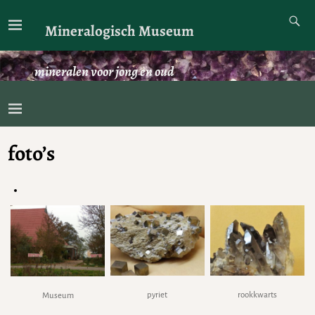
Mineralogisch Museum
mineralen voor jong en oud
foto’s
pyriet
rookkwarts
Museum