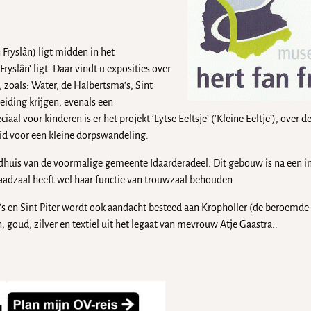
Fryslân) ligt midden in het
Fryslân’ ligt. Daar vindt u exposities over
, zoals: Water, de Halbertsma’s, Sint
eiding krijgen, evenals een
l voor kinderen is er het projekt ‘Lytse Eeltsje’ (‘Kleine Eeltje’), over 
eid voor een kleine dorpswandeling.
dhuis van de voormalige gemeente Idaarderadeel. Dit gebouw is na een i
aadzaal heeft wel haar functie van trouwzaal behouden
s en Sint Piter wordt ook aandacht besteed aan Kropholler (de beroemde 
, goud, zilver en textiel uit het legaat van mevrouw Atje Gaastra..