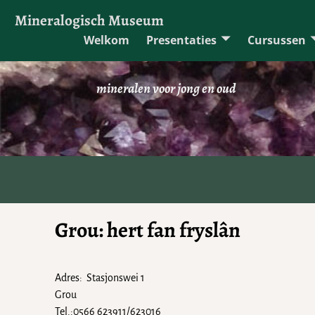
Mineralogisch Museum
Welkom
Presentaties
Cursussen
mineralen voor jong en oud
Grou: hert fan fryslân
Adres: Stasjonswei 1
Grou
Tel.:0566 623911/623016