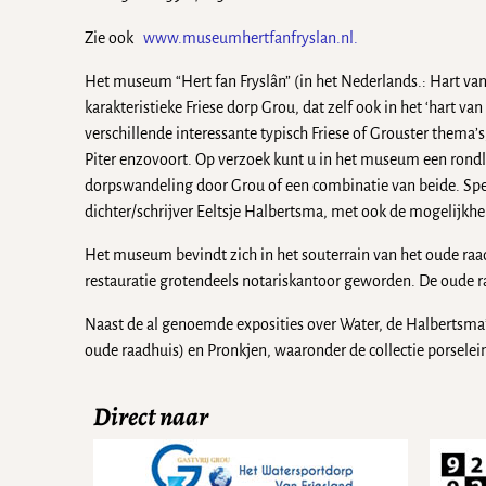
Zie ook
www.museumhertfanfryslan.nl
.
Het museum “Hert fan Fryslân” (in het Nederlands.: Hart van 
karakteristieke Friese dorp Grou, dat zelf ook in het ‘hart van 
verschillende interessante typisch Friese of Grouster thema’s
Piter enzovoort. Op verzoek kunt u in het museum een rondl
dorpswandeling door Grou of een combinatie van beide. Speciaa
dichter/schrijver Eeltsje Halbertsma, met ook de mogelijkh
Het museum bevindt zich in het souterrain van het oude raa
restauratie grotendeels notariskantoor geworden. De oude r
Naast de al genoemde exposities over Water, de Halbertsma’
oude raadhuis) en Pronkjen, waaronder de collectie porselein
Direct naar